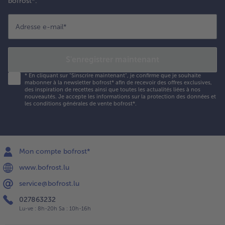
bofrost*.
Adresse e-mail
*
S'enregistrer maintenant
*
En cliquant sur "Sinscrire maintenant", je confirme que je souhaite
mabonner à la newsletter bofrost* afin de recevoir des offres exclusives,
des inspiration de recettes ainsi que toutes les actualités liées à nos
nouveautés. Je accepte les
informations sur la protection des données et
les conditions générales de vente bofrost*
.
Mon compte bofrost*
www.bofrost.lu
service@bofrost.lu
027863232
Lu-ve : 8h-20h Sa : 10h-16h