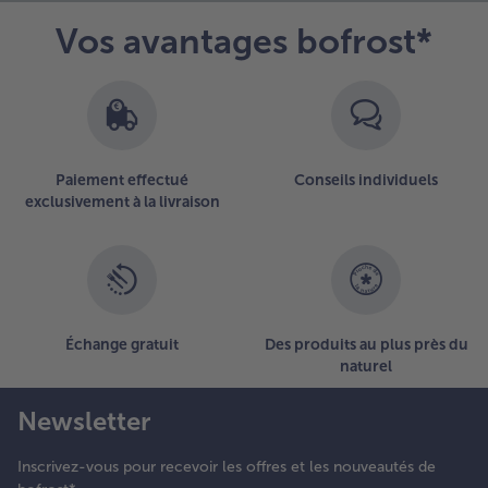
Vos avantages bofrost*
- 5 € à l’achat de 7 menus au choix
Paiement effectué
Conseils individuels
exclusivement à la livraison
Échange gratuit
Des produits au plus près du
naturel
Newsletter
Inscrivez-vous pour recevoir les offres et les nouveautés de