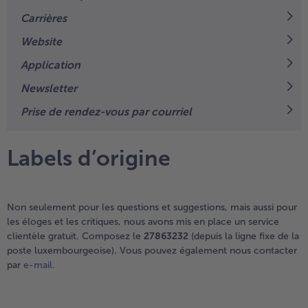
TousVins & Alcools
TousBIO
Ustensiles de cuisine
bofrost*free
Carrières
TousUstensiles de cuisine
Tousbofrost*free
Website
Gâteaux & Tartes
High Protein
TousGâteaux & Tartes
TousHigh Protein
Application
bofrost*plus.
Newsletter
Tousbofrost*plus.
Alternatives végétale
Prise de rendez-vous par courriel
TousAlternatives végétale
Friteuse à air chaud
TousFriteuse à air chaud
Labels d’origine
Non seulement pour les questions et suggestions, mais aussi pour
les éloges et les critiques, nous avons mis en place un service
clientèle gratuit. Composez le
27863232
(depuis la ligne fixe de la
poste luxembourgeoise). Vous pouvez également nous contacter
par
e-mail
.